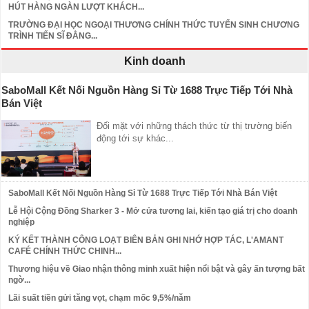
HÚT HÀNG NGÀN LƯỢT KHÁCH...
TRƯỜNG ĐẠI HỌC NGOẠI THƯƠNG CHÍNH THỨC TUYỂN SINH CHƯƠNG
TRÌNH TIẾN SĨ ĐẲNG...
Kinh doanh
SaboMall Kết Nối Nguồn Hàng Sỉ Từ 1688 Trực Tiếp Tới Nhà
Bán Việt
Đối mặt với những thách thức từ thị trường biến
động tới sự khác...
SaboMall Kết Nối Nguồn Hàng Sỉ Từ 1688 Trực Tiếp Tới Nhà Bán Việt
Lễ Hội Cộng Đồng Sharker 3 - Mở cửa tương lai, kiến tạo giá trị cho doanh
nghiệp
KÝ KẾT THÀNH CÔNG LOẠT BIÊN BẢN GHI NHỚ HỢP TÁC, L'AMANT
CAFÉ CHÍNH THỨC CHINH...
Thương hiệu về Giao nhận thông minh xuất hiện nổi bật và gây ấn tượng bất
ngờ...
Lãi suất tiền gửi tăng vọt, chạm mốc 9,5%/năm