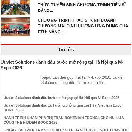
THỨC TUYỂN SINH CHƯƠNG TRÌNH TIẾN SĨ
ĐẲNG...
CHƯƠNG TRÌNH THẠC SĨ KINH DOANH
THƯƠNG MẠI ĐỊNH HƯỚNG ỨNG DỤNG CỦA
FTU: NÂNG...
Tin tức
Uuviet Solutions đánh dấu bước mở rộng tại Hà Nội qua M-
Expo 2026
Sapo: Lần đầu góp mặt tại M-Expo 2026, Uuviet
Solutions mang đến thị trường miền...
Uuviet Solutions đánh dấu bước mở rộng tại Hà Nội qua M-Expo 2026
Uuviet Solutions đánh dấu xu hướng phòng tắm xanh tại Vietnam Expo
HCMC 2025
HÀNH TRÌNH KHÁM PHÁ THỊ TRẤN BOHEMIAN TRONG LÒNG NÚI LỬA
CÙNG THE HIDDEN BOOK 2025
5 NGÀY TẠI TRIỂN LÃM VIETBUILD: GIAN HÀNG UUVIET SOLUTIONS THU