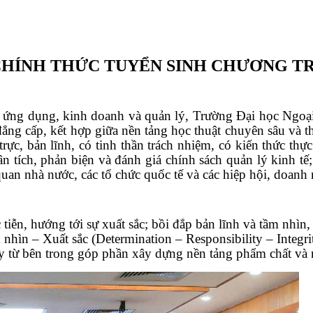
ÍNH THỨC TUYỂN SINH CHƯƠNG TRÌ
 tế ứng dụng, kinh doanh và quản lý, Trường Đại học Ngoạ
đẳng cấp, kết hợp giữa nền tảng học thuật chuyên sâu và t
rực, bản lĩnh, có tinh thần trách nhiệm, có kiến thức thực 
ân tích, phản biện và đánh giá chính sách quản lý kinh tế;
an nhà nước, các tổ chức quốc tế và các hiệp hội, doanh 
c tiễn, hướng tới sự xuất sắc; bồi đắp bản lĩnh và tầm nhìn
 nhìn – Xuất sắc (Determination – Responsibility – Integri
từ bên trong góp phần xây dựng nền tảng phẩm chất và n