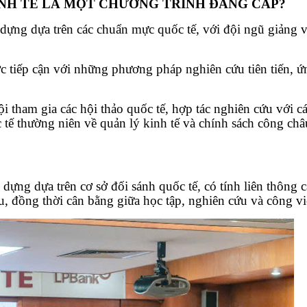
KINH TẾ LÀ MỘT CHƯƠNG TRÌNH ĐẲNG CẤP?
dựng dựa trên các chuẩn mực quốc tế, với đội ngũ giảng v
c tiếp cận với những phương pháp nghiên cứu tiên tiến, ứn
ội tham gia các hội thảo quốc tế, hợp tác nghiên cứu với 
tế thường niên về quản lý kinh tế và chính sách công châu
dựng dựa trên cơ sở đối sánh quốc tế, có tính liên thông c
u, đồng thời cân bằng giữa học tập, nghiên cứu và công vi