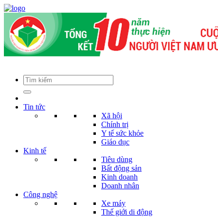
Tin tức
Xã hội
Chính trị
Y tế sức khỏe
Giáo dục
Kinh tế
Tiêu dùng
Bất động sản
Kinh doanh
Doanh nhân
Công nghệ
Xe máy
Thế giới di động