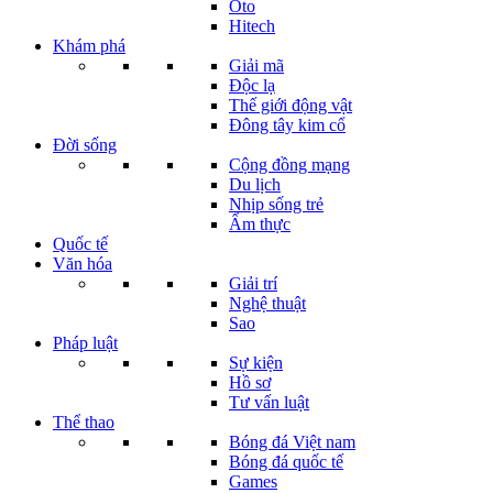
Oto
Hitech
Khám phá
Giải mã
Độc lạ
Thế giới động vật
Đông tây kim cổ
Đời sống
Cộng đồng mạng
Du lịch
Nhịp sống trẻ
Ẩm thực
Quốc tế
Văn hóa
Giải trí
Nghệ thuật
Sao
Pháp luật
Sự kiện
Hồ sơ
Tư vấn luật
Thể thao
Bóng đá Việt nam
Bóng đá quốc tế
Games