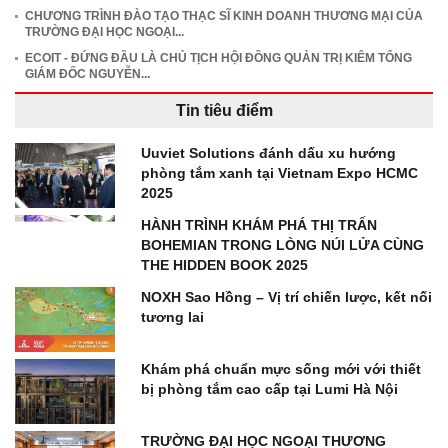
CHƯƠNG TRÌNH ĐÀO TẠO THẠC SĨ KINH DOANH THƯƠNG MẠI CỦA
TRƯỜNG ĐẠI HỌC NGOẠI...
ECOIT - ĐỨNG ĐẦU LÀ CHỦ TỊCH HỘI ĐỒNG QUẢN TRỊ KIÊM TỔNG
GIÁM ĐỐC NGUYỄN...
Tin tiêu điểm
Uuviet Solutions đánh dấu xu hướng
phòng tắm xanh tại Vietnam Expo HCMC
2025
HÀNH TRÌNH KHÁM PHÁ THỊ TRẤN
BOHEMIAN TRONG LÒNG NÚI LỬA CÙNG
THE HIDDEN BOOK 2025
NOXH Sao Hồng – Vị trí chiến lược, kết nối
tương lai
Khám phá chuẩn mực sống mới với thiết
bị phòng tắm cao cấp tại Lumi Hà Nội
TRƯỜNG ĐẠI HỌC NGOẠI THƯƠNG