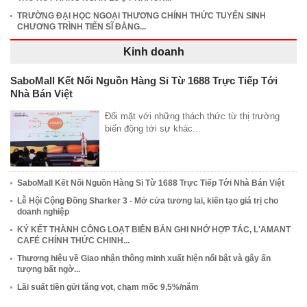
TRƯỜNG ĐẠI HỌC NGOẠI THƯƠNG CHÍNH THỨC TUYỂN SINH
CHƯƠNG TRÌNH TIẾN SĨ ĐẲNG...
Kinh doanh
SaboMall Kết Nối Nguồn Hàng Sỉ Từ 1688 Trực Tiếp Tới
Nhà Bán Việt
Đối mặt với những thách thức từ thị trường
biến động tới sự khác...
SaboMall Kết Nối Nguồn Hàng Sỉ Từ 1688 Trực Tiếp Tới Nhà Bán Việt
Lễ Hội Cộng Đồng Sharker 3 - Mở cửa tương lai, kiến tạo giá trị cho
doanh nghiệp
KÝ KẾT THÀNH CÔNG LOẠT BIÊN BẢN GHI NHỚ HỢP TÁC, L'AMANT
CAFÉ CHÍNH THỨC CHINH...
Thương hiệu về Giao nhận thông minh xuất hiện nổi bật và gây ấn
tượng bất ngờ...
Lãi suất tiền gửi tăng vọt, chạm mốc 9,5%/năm