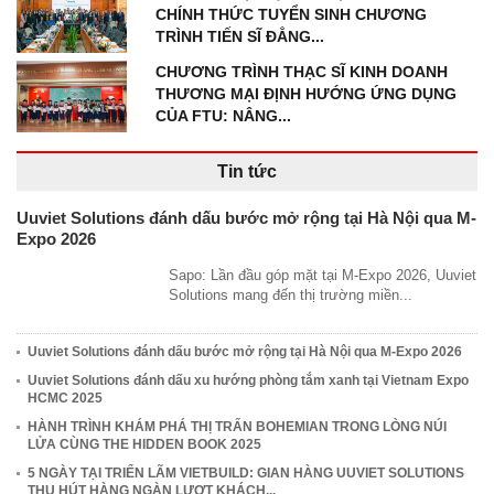
CHÍNH THỨC TUYỂN SINH CHƯƠNG
TRÌNH TIẾN SĨ ĐẲNG...
CHƯƠNG TRÌNH THẠC SĨ KINH DOANH
THƯƠNG MẠI ĐỊNH HƯỚNG ỨNG DỤNG
CỦA FTU: NÂNG...
Tin tức
Uuviet Solutions đánh dấu bước mở rộng tại Hà Nội qua M-
Expo 2026
Sapo: Lần đầu góp mặt tại M-Expo 2026, Uuviet
Solutions mang đến thị trường miền...
Uuviet Solutions đánh dấu bước mở rộng tại Hà Nội qua M-Expo 2026
Uuviet Solutions đánh dấu xu hướng phòng tắm xanh tại Vietnam Expo
HCMC 2025
HÀNH TRÌNH KHÁM PHÁ THỊ TRẤN BOHEMIAN TRONG LÒNG NÚI
LỬA CÙNG THE HIDDEN BOOK 2025
5 NGÀY TẠI TRIỂN LÃM VIETBUILD: GIAN HÀNG UUVIET SOLUTIONS
THU HÚT HÀNG NGÀN LƯỢT KHÁCH...