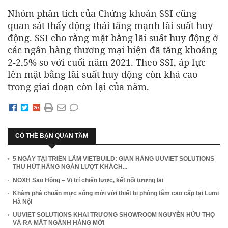
Nhóm phân tích của Chứng khoán SSI cũng
quan sát thấy động thái tăng mạnh lãi suất huy
động. SSI cho rằng mặt bằng lãi suất huy động ở
các ngân hàng thương mại hiện đã tăng khoảng
2-2,5% so với cuối năm 2021. Theo SSI, áp lực
lên mặt bằng lãi suất huy động còn khá cao
trong giai đoạn còn lại của năm.
CÓ THỂ BẠN QUAN TÂM
5 NGÀY TẠI TRIỂN LÃM VIETBUILD: GIAN HÀNG UUVIET SOLUTIONS
THU HÚT HÀNG NGÀN LƯỢT KHÁCH...
NOXH Sao Hồng – Vị trí chiến lược, kết nối tương lai
Khám phá chuẩn mực sống mới với thiết bị phòng tắm cao cấp tại Lumi
Hà Nội
UUVIET SOLUTIONS KHAI TRƯƠNG SHOWROOM NGUYỄN HỮU THỌ
VÀ RA MẮT NGÀNH HÀNG MỚI