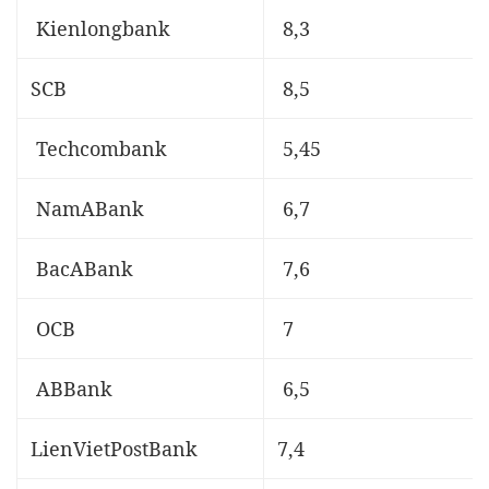
Kienlongbank
8,3
SCB
8,5
Techcombank
5,45
NamABank
6,7
BacABank
7,6
OCB
7
ABBank
6,5
LienVietPostBank
7,4