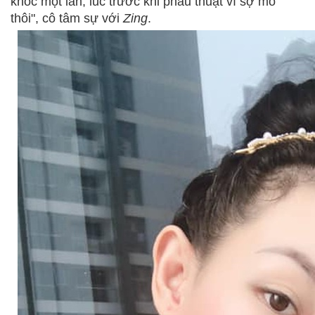
khóc một lần, lúc trước khi phẫu thuật vì sợ mổ
thôi", cô tâm sự với
Zing
.