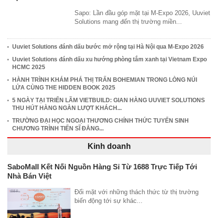
Sapo: Lần đầu góp mặt tại M-Expo 2026, Uuviet
Solutions mang đến thị trường miền...
Uuviet Solutions đánh dấu bước mở rộng tại Hà Nội qua M-Expo 2026
Uuviet Solutions đánh dấu xu hướng phòng tắm xanh tại Vietnam Expo
HCMC 2025
HÀNH TRÌNH KHÁM PHÁ THỊ TRẤN BOHEMIAN TRONG LÒNG NÚI
LỬA CÙNG THE HIDDEN BOOK 2025
5 NGÀY TẠI TRIỂN LÃM VIETBUILD: GIAN HÀNG UUVIET SOLUTIONS
THU HÚT HÀNG NGÀN LƯỢT KHÁCH...
TRƯỜNG ĐẠI HỌC NGOẠI THƯƠNG CHÍNH THỨC TUYỂN SINH
CHƯƠNG TRÌNH TIẾN SĨ ĐẲNG...
Kinh doanh
SaboMall Kết Nối Nguồn Hàng Sỉ Từ 1688 Trực Tiếp Tới
Nhà Bán Việt
Đối mặt với những thách thức từ thị trường
biến động tới sự khác...