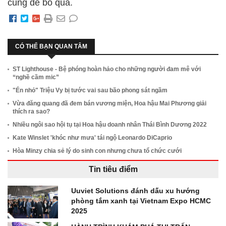
cũng dễ bỏ qua.
CÓ THỂ BẠN QUAN TÂM
ST Lighthouse - Bệ phóng hoàn hảo cho những người đam mê với
“nghề cầm mic”
"Én nhỏ" Triệu Vy bị tước vai sau bão phong sát ngầm
Vừa đăng quang đã đem bán vương miện, Hoa hậu Mai Phương giải
thích ra sao?
Nhiều ngôi sao hội tụ tại Hoa hậu doanh nhân Thái Bình Dương 2022
Kate Winslet 'khóc như mưa' tái ngộ Leonardo DiCaprio
Hòa Minzy chia sẻ lý do sinh con nhưng chưa tổ chức cưới
Tin tiêu điểm
Uuviet Solutions đánh dấu xu hướng
phòng tắm xanh tại Vietnam Expo HCMC
2025