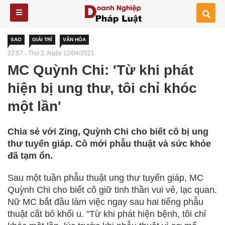
SAO
GIẢI TRÍ
VĂN HÓA
22:57 - Thứ 2, Ngày 12/04/2021
MC Quỳnh Chi: 'Từ khi phát
hiện bị ung thư, tôi chỉ khóc
một lần'
Chia sẻ với Zing, Quỳnh Chi cho biết cô bị ung
thư tuyến giáp. Cô mới phẫu thuật và sức khỏe
đã tạm ổn.
Sau một tuần phẫu thuật ung thư tuyến giáp, MC
Quỳnh Chi cho biết cô giữ tinh thần vui vẻ, lạc quan.
Nữ MC bắt đầu làm việc ngay sau hai tiếng phẫu
thuật cắt bỏ khối u. "Từ khi phát hiện bệnh, tôi chỉ