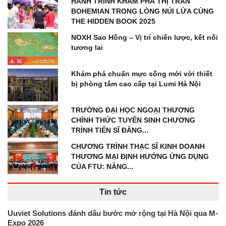
HÀNH TRÌNH KHÁM PHÁ THỊ TRẤN
BOHEMIAN TRONG LÒNG NÚI LỬA CÙNG
THE HIDDEN BOOK 2025
NOXH Sao Hồng – Vị trí chiến lược, kết nối
tương lai
Khám phá chuẩn mực sống mới với thiết
bị phòng tắm cao cấp tại Lumi Hà Nội
TRƯỜNG ĐẠI HỌC NGOẠI THƯƠNG
CHÍNH THỨC TUYỂN SINH CHƯƠNG
TRÌNH TIẾN SĨ ĐẲNG...
CHƯƠNG TRÌNH THẠC SĨ KINH DOANH
THƯƠNG MẠI ĐỊNH HƯỚNG ỨNG DỤNG
CỦA FTU: NÂNG...
Tin tức
Uuviet Solutions đánh dấu bước mở rộng tại Hà Nội qua M-
Expo 2026