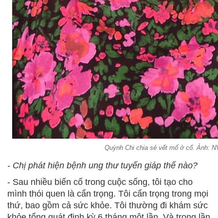
Quỳnh Chi chia sẻ vết mổ ở cổ. Ảnh: 
- Chị phát hiện bệnh ung thư tuyến giáp thế nào?
- Sau nhiều biến cố trong cuộc sống, tôi tạo cho
mình thói quen là cẩn trọng. Tôi cẩn trọng trong mọi
thứ, bao gồm cả sức khỏe. Tôi thường đi khám sức
khỏe tổng quát định kỳ 6 tháng một lần. Và trong lần